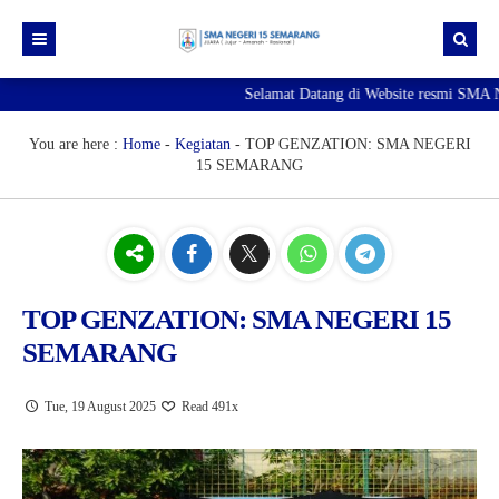
Selamat Datang di Website resmi SMA Ne
Beranda
Berita
You are here :
Home
-
Kegiatan
-
TOP GENZATION: SMA NEGERI
15 SEMARANG
Profil Sekolah
Galeri
Sejarah SMA Negeri 15 Semarang
Unduhan
Visi & Misi
Foto
E-Pengaduan
Profil Kepala Sekolah
Video
TOP GENZATION: SMA NEGERI 15
SEMARANG
Hubungi kami
Sambutan Kepala Sekolah
Struktur Organisasi
Tue, 19 August 2025
Read 491x