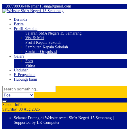
:
:
087708936446
sman15smg@gmail.com
Beranda
Berita
Profil Sekolah
Sejarah SMA Negeri 15 Semarang
Visi & Misi
Profil Kepala Sekolah
Sambutan Kepala Sekolah
Struktur Organisasi
Galeri
Foto
Video
Unduhan
E-Pengaduan
Hubungi kami
School Info
Saturday, 08 Aug 2026
Selamat Datang di Website resmi SMA Negeri 15 Semarang |
Supported by LK Computer