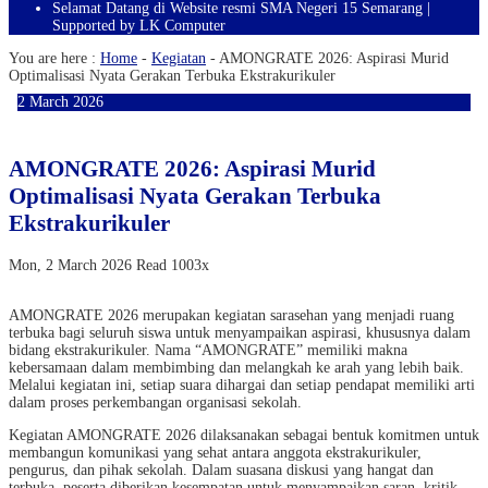
Selamat Datang di Website resmi SMA Negeri 15 Semarang |
Supported by LK Computer
You are here :
Home
-
Kegiatan
-
AMONGRATE 2026: Aspirasi Murid
Optimalisasi Nyata Gerakan Terbuka Ekstrakurikuler
2
March
2026
AMONGRATE 2026: Aspirasi Murid
Optimalisasi Nyata Gerakan Terbuka
Ekstrakurikuler
Mon, 2 March 2026
Read 1003x
AMONGRATE 2026 merupakan kegiatan sarasehan yang menjadi ruang
terbuka bagi seluruh siswa untuk menyampaikan aspirasi, khususnya dalam
bidang ekstrakurikuler. Nama “AMONGRATE” memiliki makna
kebersamaan dalam membimbing dan melangkah ke arah yang lebih baik.
Melalui kegiatan ini, setiap suara dihargai dan setiap pendapat memiliki arti
dalam proses perkembangan organisasi sekolah.
Kegiatan AMONGRATE 2026 dilaksanakan sebagai bentuk komitmen untuk
membangun komunikasi yang sehat antara anggota ekstrakurikuler,
pengurus, dan pihak sekolah. Dalam suasana diskusi yang hangat dan
terbuka, peserta diberikan kesempatan untuk menyampaikan saran, kritik,