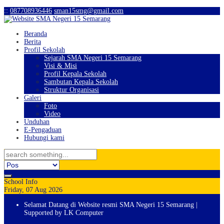
:
:
087708936446
sman15smg@gmail.com
Beranda
Berita
Profil Sekolah
Sejarah SMA Negeri 15 Semarang
Visi & Misi
Profil Kepala Sekolah
Sambutan Kepala Sekolah
Struktur Organisasi
Galeri
Foto
Video
Unduhan
E-Pengaduan
Hubungi kami
School Info
Friday, 07 Aug 2026
Selamat Datang di Website resmi SMA Negeri 15 Semarang |
Supported by LK Computer