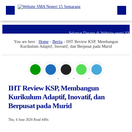
Beranda
Selamat Datang di Website resmi SMA
Berita
You are here :
Home
-
Berita
-
IHT Review KSP, Membangun
Kurikulum Adaptif, Inovatif, dan Berpusat pada Murid
Profil Sekolah
Galeri
Unduhan
IHT Review KSP, Membangun
E-Pengaduan
Kurikulum Adaptif, Inovatif, dan
Hubungi kami
Berpusat pada Murid
Thu, 4 June 2026
Read 449x