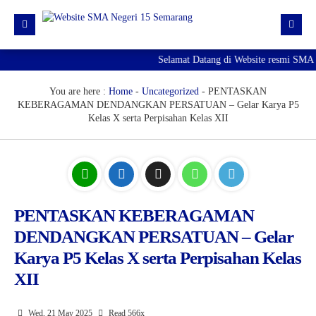
Selamat Datang di Website resmi SMA 
Beranda
Berita
You are here :
Home
-
Uncategorized
-
PENTASKAN
KEBERAGAMAN DENDANGKAN PERSATUAN – Gelar Karya P5
Profil Sekolah
Kelas X serta Perpisahan Kelas XII
Galeri
Unduhan
E-Pengaduan
PENTASKAN KEBERAGAMAN
Hubungi kami
DENDANGKAN PERSATUAN – Gelar
Karya P5 Kelas X serta Perpisahan Kelas
XII
Wed, 21 May 2025
Read 566x