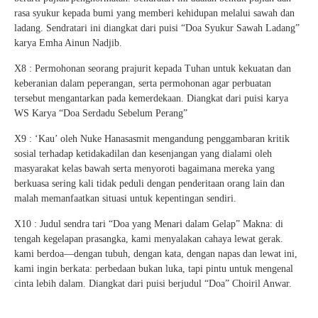
rasa syukur kepada bumi yang memberi kehidupan melalui sawah dan
ladang. Sendratari ini diangkat dari puisi “Doa Syukur Sawah Ladang”
karya Emha Ainun Nadjib.
X8 : Permohonan seorang prajurit kepada Tuhan untuk kekuatan dan
keberanian dalam peperangan, serta permohonan agar perbuatan
tersebut mengantarkan pada kemerdekaan. Diangkat dari puisi karya
WS Karya “Doa Serdadu Sebelum Perang”
X9 : ‘Kau’ oleh Nuke Hanasasmit mengandung penggambaran kritik
sosial terhadap ketidakadilan dan kesenjangan yang dialami oleh
masyarakat kelas bawah serta menyoroti bagaimana mereka yang
berkuasa sering kali tidak peduli dengan penderitaan orang lain dan
malah memanfaatkan situasi untuk kepentingan sendiri.
X10 : Judul sendra tari “Doa yang Menari dalam Gelap” Makna: di
tengah kegelapan prasangka, kami menyalakan cahaya lewat gerak.
kami berdoa—dengan tubuh, dengan kata, dengan napas dan lewat ini,
kami ingin berkata: perbedaan bukan luka, tapi pintu untuk mengenal
cinta lebih dalam. Diangkat dari puisi berjudul “Doa” Choiril Anwar.