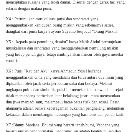
menciptakan suasana yang lebih damai. Disertai dengan gerak tari yang
selaras dengan makna puisi.
X4 : Pertunjukan musikalisasi puisi dan sendratari yang
menggambarkan kehidupan orang miskin yang sebenarnya satire,
diangkat dari puisi karya Suyono Suyatno berjudul “Orang Miskin”
X5 : “kepada para pemulung desaku” karya Malik Abdul pertunjukan
musikalisasi dan sendratari yang menggambarkan pemulung miskin
yang hidup penuh gaya, tetapi nantinya akan hancur oleh gaya mereka
sendiri.
X6 : Puisi “Kau dan Aku” karya Ahmadun Yosi Herfanda
menggambarkan cinta yang mendalam dan tulus antara dua insan yang
dipisahkan oleh jarak serta perbedaan suku dan budaya. Melalui
ungkapan puitis dan simbolik, puisi ini menekankan bahwa cinta sejati
tidak memandang perbedaan latar belakang; justru cinta menyatukan
dua jiwa menjadi satu, melampaui batas-batas fisik dan sosial. Pesan
utamanya adalah bahwa keberagaman bukanlah penghalang, melainkan
kekuatan dalam membangun hubungan yang harmonis dan penuh kasih.
X7 :Bhūmi Vandana, Bhūmi yang berarti tanah/bumi, Vandana yang
berarti pujian/penghormatan. Sendratari ini adalah bentuk pujian dan