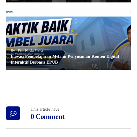
By : Fina Nayla Farha
Inovasi Pembelajaran Melalui Penyusunan Konten Digital
Interaktif Berbasis EPUB
This article have
0 Comment