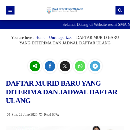
Selamat Datang di Website resmi SMA Ne
Beranda
Berita
You are here :
Home
-
Uncategorized
-
DAFTAR MURID BARU
YANG DITERIMA DAN JADWAL DAFTAR ULANG
Profil Sekolah
Galeri
Sejarah SMA Negeri 15 Semarang
Unduhan
Visi & Misi
Foto
E-Pengaduan
Profil Kepala Sekolah
Video
DAFTAR MURID BARU YANG
DITERIMA DAN JADWAL DAFTAR
Hubungi kami
Sambutan Kepala Sekolah
ULANG
Struktur Organisasi
Sun, 22 June 2025
Read 667x