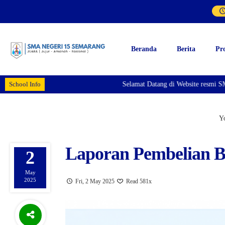
Beranda
Berita
Pr
School Info
Selamat Datang di Website resmi SMA
Yo
Laporan Pembelian B
2
May
2025
Fri, 2 May 2025
Read 581x