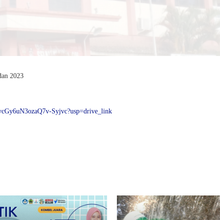
dan 2023
dgycGy6uN3ozaQ7v-Syjvc?usp=drive_link