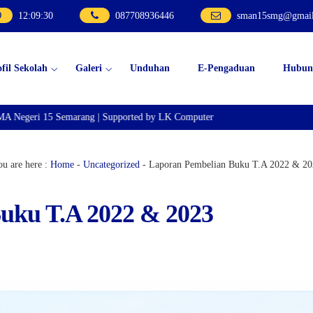
12
:
09
:
31
087708936446
sman15smg@gmai
ofil Sekolah
Galeri
Unduhan
E-Pengaduan
Hubun
 Negeri 15 Semarang | Supported by LK Computer
u are here :
Home
-
Uncategorized
-
Laporan Pembelian Buku T.A 2022 & 20
uku T.A 2022 & 2023