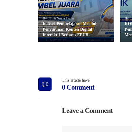
By : Fina Nayla Farha
By : 
Inovasi Pembelajaran Melalui
KOM
Penyusunan Konten Digital
Pem
Interaktif Berbasis EPUB
Mem
This article have
0 Comment
Leave a Comment