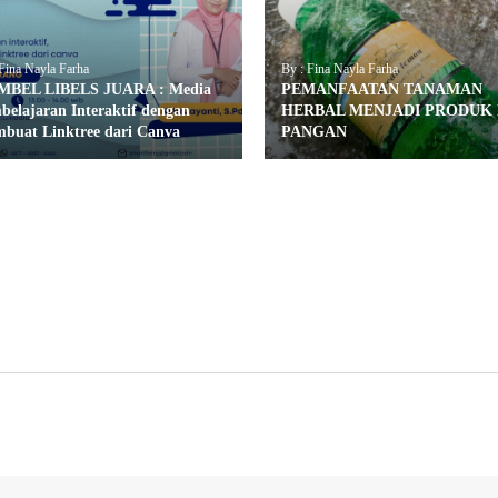
Fina Nayla Farha
By : Fina Nayla Farha
BEL LIBELS JUARA : Media
PEMANFAATAN TANAMAN
belajaran Interaktif dengan
HERBAL MENJADI PRODUK
buat Linktree dari Canva
PANGAN