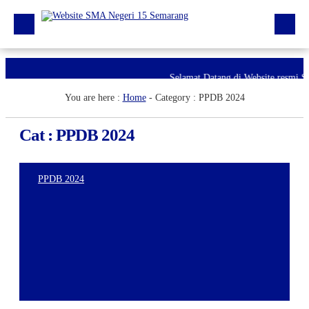
Beranda
Selamat Datang di Website resmi 
Berita
You are here :
Home
- Category :
PPDB 2024
Profil Sekolah
Cat : PPDB 2024
Galeri
Unduhan
PPDB 2024
E-Pengaduan
Hubungi kami