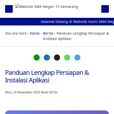
Selamat Datang di Website resmi SMA Nege
Beranda
Berita
You are here :
Home
-
Berita
-
Panduan Lengkap Persiapan &
Instalasi Aplikasi
Profil Sekolah
Galeri
Unduhan
Panduan Lengkap Persiapan &
E-Pengaduan
Instalasi Aplikasi
Hubungi kami
Mon, 24 November 2025
Read 3473x