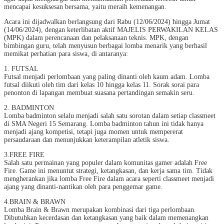
mencapai kesuksesan bersama, yaitu meraih kemenangan.
Acara ini dijadwalkan berlangsung dari Rabu (12/06/2024) hingga Jumat
(14/06/2024), dengan keterlibatan aktif MAJELIS PERWAKILAN KELAS
(MPK) dalam perencanaan dan pelaksanaan teknis. MPK, dengan
bimbingan guru, telah menyusun berbagai lomba menarik yang berhasil
memikat perhatian para siswa, di antaranya:
1. FUTSAL
Futsal menjadi perlombaan yang paling dinanti oleh kaum adam. Lomba
futsal diikuti oleh tim dari kelas 10 hingga kelas 11. Sorak sorai para
penonton di lapangan membuat suasana pertandingan semakin seru.
2. BADMINTON
Lomba badminton selalu menjadi salah satu sorotan dalam setiap classmeet
di SMA Negeri 15 Semarang. Lomba badminton tahun ini tidak hanya
menjadi ajang kompetisi, tetapi juga momen untuk mempererat
persaudaraan dan menunjukkan keterampilan atletik siswa.
3.FREE FIRE
Salah satu permainan yang populer dalam komunitas gamer adalah Free
Fire. Game ini menuntut strategi, ketangkasan, dan kerja sama tim. Tidak
mengherankan jika lomba Free Fire dalam acara seperti classmeet menjadi
ajang yang dinanti-nantikan oleh para penggemar game.
4.BRAIN & BRAWN
Lomba Brain & Brawn merupakan kombinasi dari tiga perlombaan.
Dibutuhkan kecerdasan dan ketangkasan yang baik dalam memenangkan