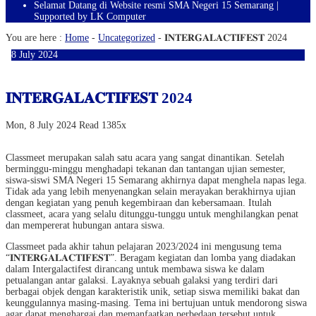
Selamat Datang di Website resmi SMA Negeri 15 Semarang |
Supported by LK Computer
You are here :
Home
-
Uncategorized
-
𝐈𝐍𝐓𝐄𝐑𝐆𝐀𝐋𝐀𝐂𝐓𝐈𝐅𝐄𝐒𝐓 2024
8
July
2024
𝐈𝐍𝐓𝐄𝐑𝐆𝐀𝐋𝐀𝐂𝐓𝐈𝐅𝐄𝐒𝐓 2024
Mon, 8 July 2024
Read 1385x
Classmeet merupakan salah satu acara yang sangat dinantikan. Setelah
berminggu-minggu menghadapi tekanan dan tantangan ujian semester,
siswa-siswi SMA Negeri 15 Semarang akhirnya dapat menghela napas lega.
Tidak ada yang lebih menyenangkan selain merayakan berakhirnya ujian
dengan kegiatan yang penuh kegembiraan dan kebersamaan. Itulah
classmeet, acara yang selalu ditunggu-tunggu untuk menghilangkan penat
dan mempererat hubungan antara siswa.
Classmeet pada akhir tahun pelajaran 2023/2024 ini mengusung tema
“𝐈𝐍𝐓𝐄𝐑𝐆𝐀𝐋𝐀𝐂𝐓𝐈𝐅𝐄𝐒𝐓”. Beragam kegiatan dan lomba yang diadakan
dalam Intergalactifest dirancang untuk membawa siswa ke dalam
petualangan antar galaksi. Layaknya sebuah galaksi yang terdiri dari
berbagai objek dengan karakteristik unik, setiap siswa memiliki bakat dan
keunggulannya masing-masing. Tema ini bertujuan untuk mendorong siswa
agar dapat menghargai dan memanfaatkan perbedaan tersebut untuk