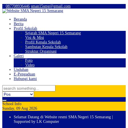
:
:
087708936446
sman15smg@gmail.com
Beranda
Berita
Profil Sekolah
Sejarah SMA Negeri 15 Semarang
Visi & Misi
Profil Kepala Sekolah
Sambutan Kepala Sekolah
Struktur Organisasi
Galeri
Foto
Video
Unduhan
E-Pengaduan
Hubungi kami
School Info
Sunday, 09 Aug 2026
Selamat Datang di Website resmi SMA Negeri 15 Semarang |
Supported by LK Computer