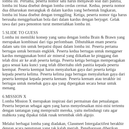
lomba ini. Pertama, peserta nomor satu harus menjawab soal dari panitia,
lomba ini biasa disebut dengan lomba cerdas cermat. Kedua, peserta nomor
dua diharuskan merangkak di dalam kardus yang berbentuk lingkaran,
lomba ini biasa disebut dengan trenggiling. Ketiga, peserta nomor tiga harus
berusaha menggeluarkan bola dari dalam kardus dengan berjoget. Gelak
tawa dari para penonton turut memeriahkan lomba ini.
5.SLIDE TO GUESS
Lomba ini memiliki konsep yang sama dengan lomba Brain & Brawn yang
merupakan kombinasi dari tiga perlombaan. Dibutuhkan enam peserta
dalam satu tim untuk berpatisi dipasi dalam lomba ini. Peserta pertama
bertugas untuk bermain engklek. Peserta kedua bertugas untuk menggeser
kardus menggunakan botol air mineral yang diikatkan ke pinggang dan
telah diisi air ke arah peserta ketiga. Peserta ketiga bertugas memperagakan
gaya sesuai kata kunci yang telah diberitahu oleh panitia kepada peserta
keempat. Peserta keempat harus menyalurkan gaya dari peserta ketiga
kepada peserta kelima. Peserta kelima juga bertugas menyalurkan gaya dari
peserta keempat kepada peserta keenam. Peserta keenam atau terakhir ini
bertugas untuk menebak gaya apa yang dipergakan secara benar untuk
menang.
6.MISSION X
Lomba Mission X merupakan inspirasi dari permainan dan petualangan.
Peserta berperan sebagai agen yang harus menyelesaikan misi-misi tertentu
dengan tantangan yang memprsulit mereka, yaitu melindungi ratu agar
mahkota yang dipakai tidak rusak tertembak oleh algojo.
Melalui berbagai lomba yang diadakan, Classmeet Intergalactifest berakhir
dengan acara penutupan yang tak kalah meriah. Penghargaan diberikan