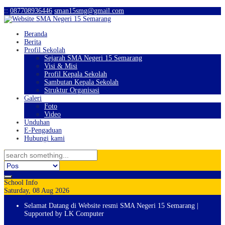
:
:
087708936446
sman15smg@gmail.com
Beranda
Berita
Profil Sekolah
Sejarah SMA Negeri 15 Semarang
Visi & Misi
Profil Kepala Sekolah
Sambutan Kepala Sekolah
Struktur Organisasi
Galeri
Foto
Video
Unduhan
E-Pengaduan
Hubungi kami
School Info
Saturday, 08 Aug 2026
Selamat Datang di Website resmi SMA Negeri 15 Semarang |
Supported by LK Computer