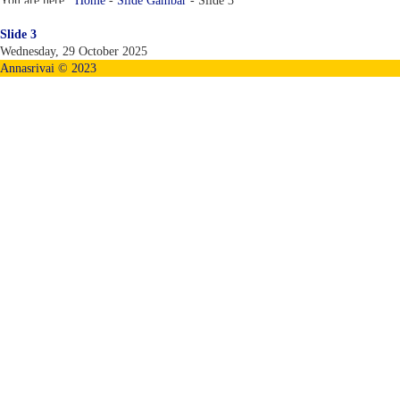
You are here :
Home
-
Slide Gambar
-
Slide 3
Slide 3
Wednesday, 29 October 2025
Annasrivai © 2023