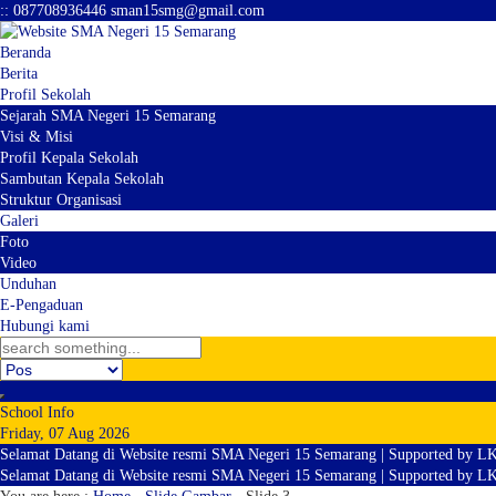
:
:
087708936446
sman15smg@gmail.com
Beranda
Berita
Profil Sekolah
Sejarah SMA Negeri 15 Semarang
Visi & Misi
Profil Kepala Sekolah
Sambutan Kepala Sekolah
Struktur Organisasi
Galeri
Foto
Video
Unduhan
E-Pengaduan
Hubungi kami
School Info
Friday, 07 Aug 2026
Selamat Datang di Website resmi SMA Negeri 15 Semarang | Supported by L
Selamat Datang di Website resmi SMA Negeri 15 Semarang | Supported by L