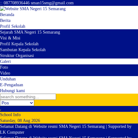
:
:
087708936446
sman15smg@gmail.com
Beranda
Berita
Profil Sekolah
Sejarah SMA Negeri 15 Semarang
Visi & Misi
Profil Kepala Sekolah
Sambutan Kepala Sekolah
Struktur Organisasi
Galeri
Foto
Video
Unduhan
E-Pengaduan
Hubungi kami
School Info
Saturday, 08 Aug 2026
Selamat Datang di Website resmi SMA Negeri 15 Semarang | Supported by
LK Computer