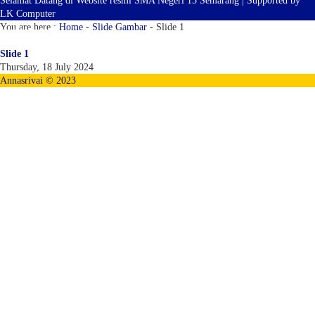
Selamat Datang di Website resmi SMA Negeri 15 Semarang | Supported by
LK Computer
You are here :
Home
-
Slide Gambar
-
Slide 1
Slide 1
Thursday, 18 July 2024
Annasrivai © 2023