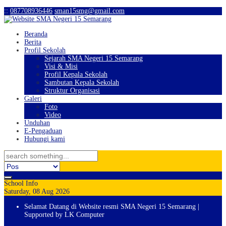
:
:
087708936446
sman15smg@gmail.com
Beranda
Berita
Profil Sekolah
Sejarah SMA Negeri 15 Semarang
Visi & Misi
Profil Kepala Sekolah
Sambutan Kepala Sekolah
Struktur Organisasi
Galeri
Foto
Video
Unduhan
E-Pengaduan
Hubungi kami
School Info
Saturday, 08 Aug 2026
Selamat Datang di Website resmi SMA Negeri 15 Semarang |
Supported by LK Computer