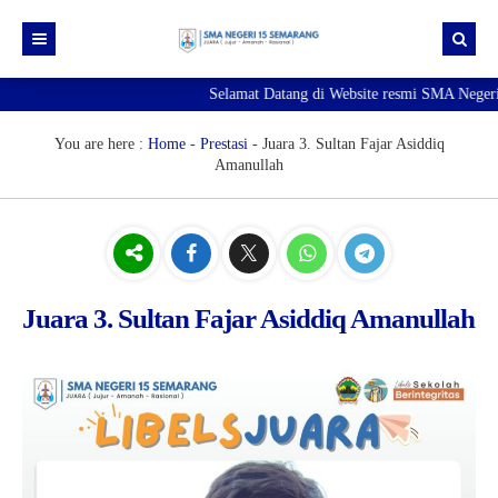
Selamat Datang di Website resmi SMA Negeri
Beranda
Berita
You are here :
Home
-
Prestasi
-
Juara 3. Sultan Fajar Asiddiq
Amanullah
Profil Sekolah
Galeri
Sejarah SMA Negeri 15 Semarang
Unduhan
Visi & Misi
Foto
E-Pengaduan
Profil Kepala Sekolah
Video
Juara 3. Sultan Fajar Asiddiq Amanullah
Hubungi kami
Sambutan Kepala Sekolah
Struktur Organisasi