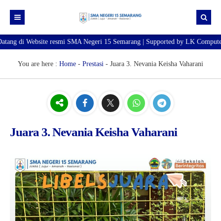
atang di Website resmi SMA Negeri 15 Semarang | Supported by LK Compute
Beranda
Berita
You are here :
Home
-
Prestasi
-
Juara 3. Nevania Keisha Vaharani
Profil Sekolah
Galeri
Sejarah SMA Negeri 15 Semarang
Unduhan
Visi & Misi
Foto
Juara 3. Nevania Keisha Vaharani
E-Pengaduan
Profil Kepala Sekolah
Video
Hubungi kami
Sambutan Kepala Sekolah
Struktur Organisasi