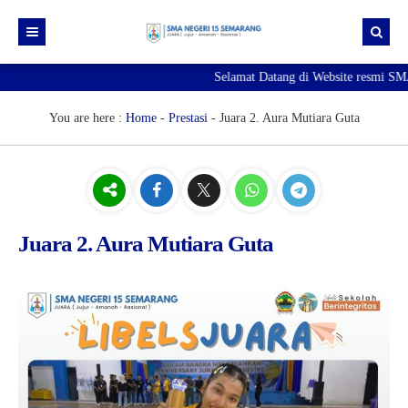
Selamat Datang di Website resmi SM
Beranda
Berita
You are here :
Home
-
Prestasi
-
Juara 2. Aura Mutiara Guta
Profil Sekolah
Galeri
Sejarah SMA Negeri 15 Semarang
Unduhan
Visi & Misi
Foto
Juara 2. Aura Mutiara Guta
E-Pengaduan
Profil Kepala Sekolah
Video
Hubungi kami
Sambutan Kepala Sekolah
Struktur Organisasi