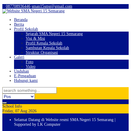
:
:
087708936446
sman15smg@gmail.com
Beranda
Berita
Profil Sekolah
Sejarah SMA Negeri 15 Semarang
Visi & Misi
Profil Kepala Sekolah
Sambutan Kepala Sekolah
Struktur Organisasi
Galeri
Foto
Video
Unduhan
E-Pengaduan
Hubungi kami
School Info
Friday, 07 Aug 2026
Selamat Datang di Website resmi SMA Negeri 15 Semarang |
Supported by LK Computer