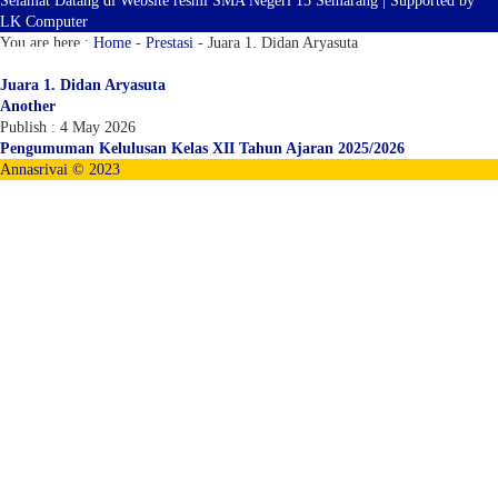
Selamat Datang di Website resmi SMA Negeri 15 Semarang | Supported by
LK Computer
You are here :
Home
-
Prestasi
-
Juara 1. Didan Aryasuta
Juara 1. Didan Aryasuta
Another
Publish : 4 May 2026
Pengumuman Kelulusan Kelas XII Tahun Ajaran 2025/2026
Annasrivai © 2023