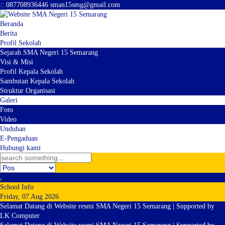
:
:
087708936446
sman15smg@gmail.com
Beranda
Berita
Profil Sekolah
Sejarah SMA Negeri 15 Semarang
Visi & Misi
Profil Kepala Sekolah
Sambutan Kepala Sekolah
Struktur Organisasi
Galeri
Foto
Video
Unduhan
E-Pengaduan
Hubungi kami
School Info
Friday, 07 Aug 2026
Selamat Datang di Website resmi SMA Negeri 15 Semarang | Supported by
LK Computer