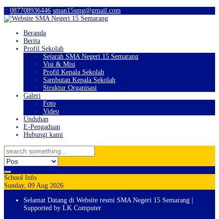
:
:
087708936446
sman15smg@gmail.com
Beranda
Berita
Profil Sekolah
Sejarah SMA Negeri 15 Semarang
Visi & Misi
Profil Kepala Sekolah
Sambutan Kepala Sekolah
Struktur Organisasi
Galeri
Foto
Video
Unduhan
E-Pengaduan
Hubungi kami
School Info
Sunday, 09 Aug 2026
Selamat Datang di Website resmi SMA Negeri 15 Semarang |
Supported by LK Computer