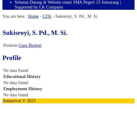
Selamat Datang di Website resmi SMA Negeri 15 Semarang |
Supported by LK Computer
You are here :
Home
-
GTK
-
Sukisroyi, S. Pd., M. Si.
Sukisroyi, S. Pd., M. Si.
Position
Guru Biologi
Profile
No data found
Educational History
No data found
Employment History
No data found
Annasrivai © 2023