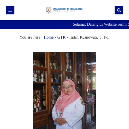
Selamat Datang di Website resmi
Beranda
Berita
You are here :
Home
-
GTK
-
Indah Kusnowati, S. Pd.
Profil Sekolah
Galeri
Sejarah SMA Negeri 15 Semarang
Unduhan
Visi & Misi
Foto
E-Pengaduan
Profil Kepala Sekolah
Video
Hubungi kami
Sambutan Kepala Sekolah
Struktur Organisasi