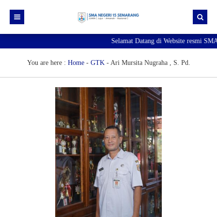
Selamat Datang di Website resmi SMA
Beranda
Berita
You are here :
Home
-
GTK
-
Ari Mursita Nugraha , S. Pd.
Profil Sekolah
Galeri
Sejarah SMA Negeri 15 Semarang
Unduhan
Visi & Misi
Foto
E-Pengaduan
Profil Kepala Sekolah
Video
Hubungi kami
Sambutan Kepala Sekolah
Struktur Organisasi