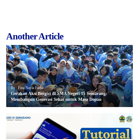
Another Article
By : Fina Nayla Farha
Gerakan Aksi Bergizi di SMA Negeri 15 Semarang:
Membangun Generasi Sehat untuk Masa Depan