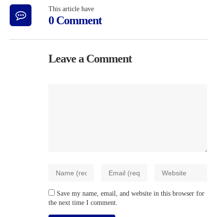
This article have
0 Comment
Leave a Comment
Save my name, email, and website in this browser for
the next time I comment.