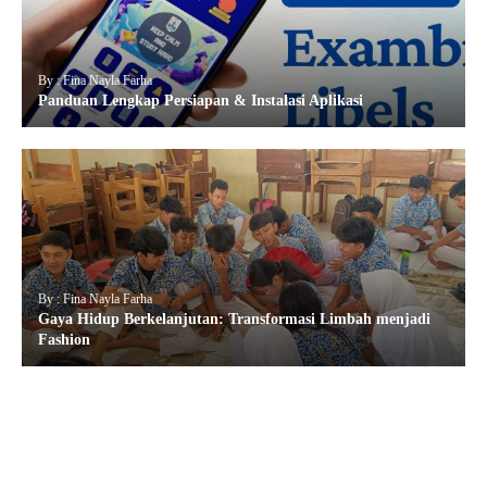
By : Fina Nayla Farha
Panduan Lengkap Persiapan & Instalasi Aplikasi
By : Fina Nayla Farha
Gaya Hidup Berkelanjutan: Transformasi Limbah menjadi
Fashion